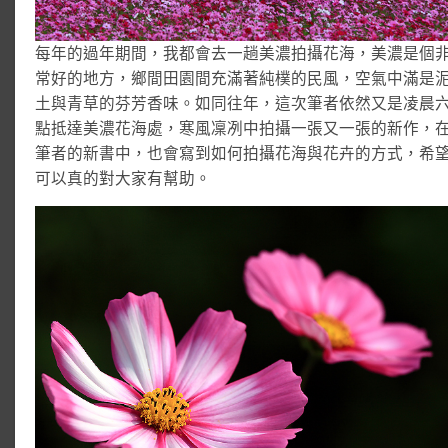
每年的過年期間，我都會去一趟美濃拍攝花海，美濃是個
常好的地方，鄉間田園間充滿著純樸的民風，空氣中滿是
土與青草的芬芳香味。如同往年，這次筆者依然又是凌晨
點抵達美濃花海處，寒風凜冽中拍攝一張又一張的新作，
筆者的新書中，也會寫到如何拍攝花海與花卉的方式，希
可以真的對大家有幫助。