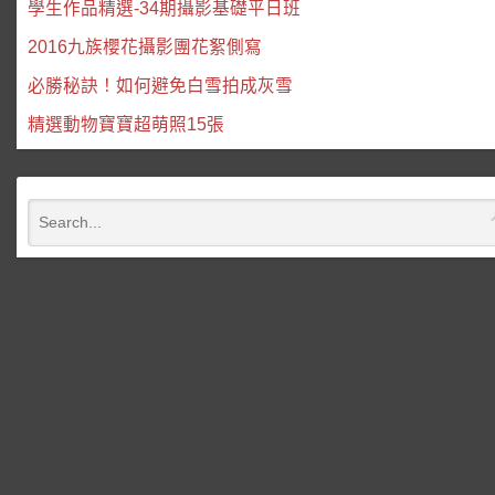
學生作品精選-34期攝影基礎平日班
2016九族櫻花攝影團花絮側寫
必勝秘訣！如何避免白雪拍成灰雪
精選動物寶寶超萌照15張