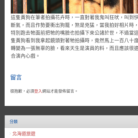
這隻黃狗在筆者拍攝花卉時，一直對著我鬼叫狂吠，叫到
斷氣，而且作勢要衝出狗籠，煞是兇猛，當我拍好相片時
特別跑去牠面前把牠的嘴臉也拍攝下來公諸於世，不過當
隻黃狗看到我拿起鏡頭對著牠拍攝時，竟然馬上一百八十
轉變為一張無辜的臉，看來天生是演員的料，而且應該很
合演內心戲。
留言
很抱歉，必須
登入
網站才能發佈留言。
分類
北海道旅遊