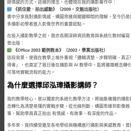
錄情感的方式。這樣的理念，也體現在我的攝影著作中：
《抓住愛．拍出感動》（2009，文魁出版社）
書中分享我對攝影情感、構圖思維與關鍵瞬間的理解，至今仍是
多攝影初學者進入影像世界的重要起點。
在投入攝影教學之前，我亦長期深耕資訊教育與系統化教材編寫
曾出版：
《Office 2003 範例教本》（2003，學貫出版社）
這段背景，使我在教學上格外重視「邏輯清楚、步驟明確、真正
得會」，也奠定了我日後在攝影與 AI 教學中，能將複雜概念轉
可落地實戰流程的能力。
為什麼選擇邱泓璋攝影講師？
我的教學核心，是以獨家的系統化教學方法，將抽象複雜的攝影
念轉化為清楚易懂的實戰步驟，從光線判斷、構圖思維到影像敘
事，幫助學員真正拍出 有情感、有故事、有深度的作品。
多年來，我持續受邀至各地學校與機構進行攝影與美感教育，曾