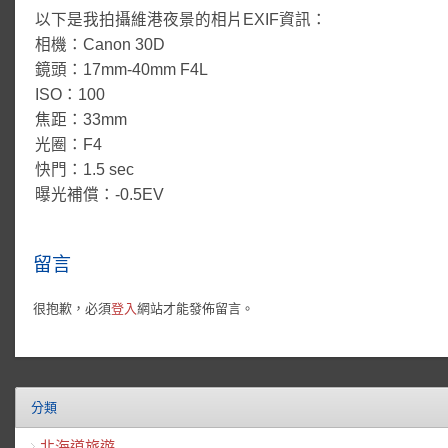
以下是我拍攝維港夜景的相片EXIF資訊：
相機：Canon 30D
鏡頭：17mm-40mm F4L
ISO：100
焦距：33mm
光圈：F4
快門：1.5 sec
曝光補償：-0.5EV
留言
很抱歉，必須
登入
網站才能發佈留言。
分類
北海道旅遊