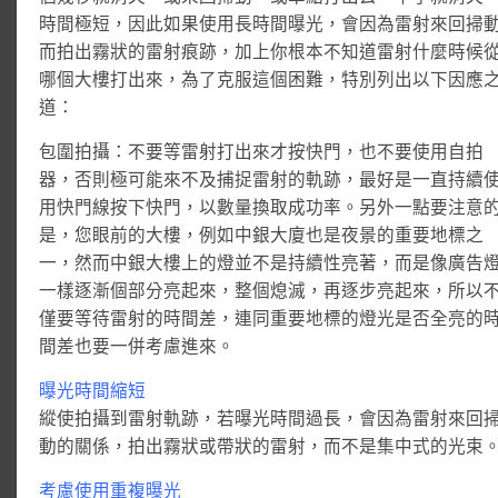
時間極短，因此如果使用長時間曝光，會因為雷射來回掃
而拍出霧狀的雷射痕跡，加上你根本不知道雷射什麼時候
哪個大樓打出來，為了克服這個困難，特別列出以下因應
道：
包圍拍攝：不要等雷射打出來才按快門，也不要使用自拍
器，否則極可能來不及捕捉雷射的軌跡，最好是一直持續
用快門線按下快門，以數量換取成功率。另外一點要注意
是，您眼前的大樓，例如中銀大廈也是夜景的重要地標之
一，然而中銀大樓上的燈並不是持續性亮著，而是像廣告
一樣逐漸個部分亮起來，整個熄滅，再逐步亮起來，所以
僅要等待雷射的時間差，連同重要地標的燈光是否全亮的
間差也要一併考慮進來。
曝光時間縮短
縱使拍攝到雷射軌跡，若曝光時間過長，會因為雷射來回
動的關係，拍出霧狀或帶狀的雷射，而不是集中式的光束
考慮使用重複曝光