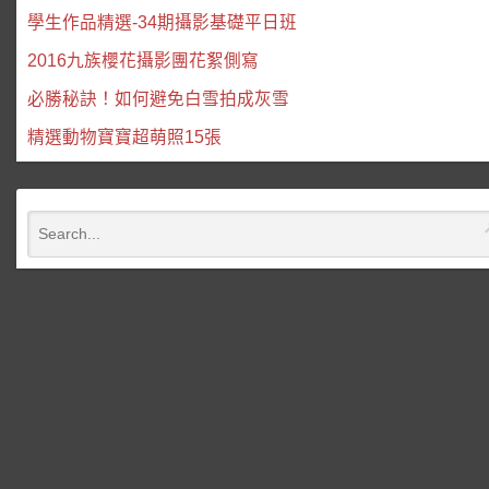
學生作品精選-34期攝影基礎平日班
2016九族櫻花攝影團花絮側寫
必勝秘訣！如何避免白雪拍成灰雪
精選動物寶寶超萌照15張