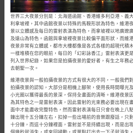
世界三大夜景分別是：北海道函館、香港維多利亞港、義
利拿坡裡，其中函館夜景以特殊的馬鞍形狀為特色，維港
景以立體感及每日的雷射表演為特色，而拿坡裡以地廣遼
及遠山為特色。函館與拿坡裡夜景比較偏平面形狀，而維
夜景非常有立體感，都市大樓都像是各式各樣的超現代積
一樣堆積在您的眼前，每日的「幻彩詠香江」雷射表演更
列入世界紀錄，如果您是拍攝夜景的愛好者，有生之年務
去朝聖一次。
維港夜景與一般拍攝夜景的方式有很大的不同，一般我們
拍攝夜景的認知，大部分是相機上腳架，使用長時間曝光
小光圈以獲得最長的景深，保持全畫面的清晰。維港夜景
為其特色之一是雷射表演，因此雷射的光束務必要出現在
面中才能盡收完整特色，然而雷射表演每日只會在晚上八
鐘出現十五分鐘左右，扣掉一些出場前的音樂跟廢話，只
十分鐘，而這十分鐘裡面，雷射並不是持續出現，而是出
個幾秒就消失，或來回掃動，或單點打出去一下子就消失