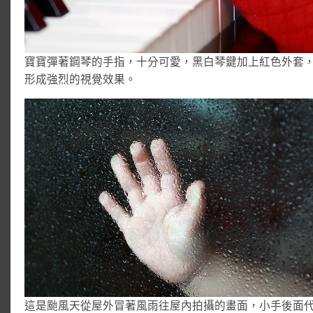
寶寶彈著鋼琴的手指，十分可愛，黑白琴鍵加上紅色外套
形成強烈的視覺效果。
這是颱風天從屋外冒著風雨往屋內拍攝的畫面，小手後面