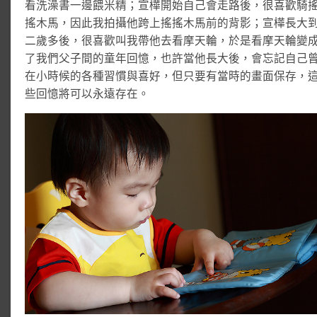
看洗澡書一邊餵米精；宣樺開始自己會走路後，很喜歡騎
搖木馬，因此我拍攝他跨上搖搖木馬前的背影；宣樺長大
二歲多後，很喜歡叫我帶他去看摩天輪，於是看摩天輪變
了我們父子間的童年回憶，也許當他長大後，會忘記自己
在小時候的各種習慣與喜好，但只要有當時的畫面保存，
些回憶將可以永遠存在。