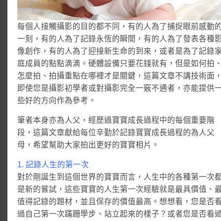
每個人接觸攝影的目的都不同，有的人為了捕捉眼前感動
一刻，有的人為了記錄永恆的瞬間，有的人為了發表各種
像創作，有的人為了迎接新生命的到來，或者是為了記錄
庭成員的點點滴滴。硬體設備只要花錢就有，但是如何拍
怎麼拍、拍攝重點在哪裡才是關鍵，這篇文章不講技術面
即使您是攝影初學者或對攝影完全一竅不通者，亦能提供
些好的方向作為參考。
筆者本身亦為人父，經歷過寶寶成長過程中的每個重要階
段，這篇文章獻給每位辛勤於記錄寶寶成長過程的為人父
母，希望幫助大家拍出更好的寶寶相片。
1. 記錄人生的第一次
對於剛誕生到這個世界的寶寶而言，人生中的各種第一次
是新的嘗試，這些寶寶的人生第一次經驗就是最具價值、
值得記錄的題材，並且保存的價值最高。想想看，您是否
過自己第一次蹣跚學步、站立起來的樣子？或者您是否看