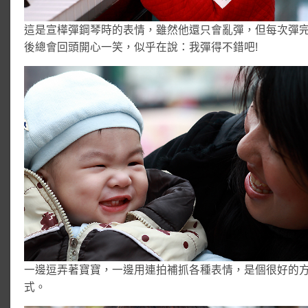
這是宣樺彈鋼琴時的表情，雖然他還只會亂彈，但每次彈
後總會回頭開心一笑，似乎在說：我彈得不錯吧!
一邊逗弄著寶寶，一邊用連拍補抓各種表情，是個很好的
式。