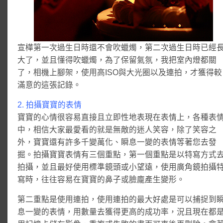
宣樺第一次過生日時還不會吹蠟燭，第二次過生日時已經
大了，並且懂得吹蠟燭，為了保留氣氛，我把室內燈都關
了，相機上腳架，使用高ISO與大光圈以及連拍，才獲得較
滿意的這張記錄。
2. 拍攝寶寶的表情
寶寶的心情很容易直接且立即性地表現在表情上，各種表
中，相信大家最愛看的就是無敵的迷人笑容，除了笑容之
外，寶寶還有許多千變萬化、瞬息一變的表情等著您去發
掘。拍攝寶寶表情有三個重點，第一個重點是以特寫方式
拍攝，並且最好使用標準鏡頭或小望遠，使用廣角鏡拍攝
寫時，往往容易在寶寶的鼻子或臉龐產生變形。
第二重點是使用連拍，使用連拍的最大好處是可以捕捉到
息一變的表情，用數量去獲得更高的成功率，況且現在都