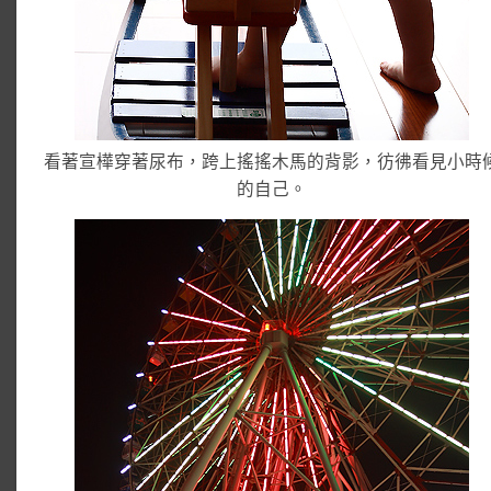
看著宣樺穿著尿布，跨上搖搖木馬的背影，彷彿看見小時
的自己。