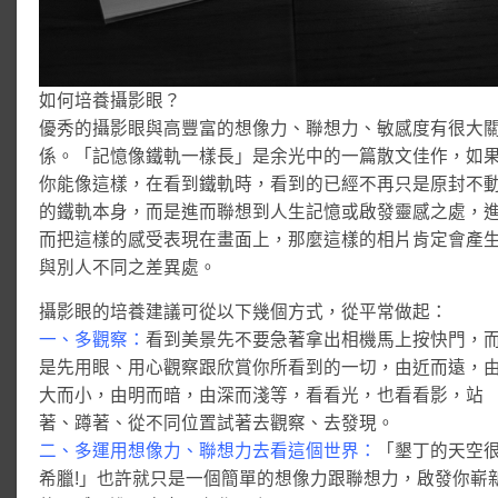
如何培養攝影眼？
優秀的攝影眼與高豐富的想像力、聯想力、敏感度有很大
係。「記憶像鐵軌一樣長」是余光中的一篇散文佳作，如
你能像這樣，在看到鐵軌時，看到的已經不再只是原封不
的鐵軌本身，而是進而聯想到人生記憶或啟發靈感之處，
而把這樣的感受表現在畫面上，那麼這樣的相片肯定會產
與別人不同之差異處。
攝影眼的培養建議可從以下幾個方式，從平常做起：
一、多觀察：
看到美景先不要急著拿出相機馬上按快門，
是先用眼、用心觀察跟欣賞你所看到的一切，由近而遠，
大而小，由明而暗，由深而淺等，看看光，也看看影，站
著、蹲著、從不同位置試著去觀察、去發現。
二、多運用想像力、聯想力去看這個世界：
「墾丁的天空
希臘!」也許就只是一個簡單的想像力跟聯想力，啟發你嶄