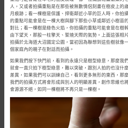
人，又或者拍攝重點是在那些被無數情侶刻畫在樹皮上的
月痕跡；看一棵樹是保護、捍衛鄰近小草的巨人時，你拍
的重點可能會是在一棵大樹與腳下那些小草或鄰近小樹苗
對比；看一棵樹是綠色火焰，你拍攝的重點可能會是在樹
由下望天，那股一柱擎天、誓燒天際的氣勢。上面這張相
拍攝於北海道大沼國定公園，當初因為聯想到這些樹就像
個家庭內的親子在對話而拍攝。
如果我們按下快門前，看到的永遠只是樹型綠意，那麼我
就會一直只拍下樹型綠意，難以突破，跟別人拍的也沒什
差異，如果我們可以訓練自己，看到更多無形的東西，那
我們的拍攝方式將會形成與別人的明顯差異，創作思維也
會源源不絕，如同一棵樹將不再只是一棵樹。