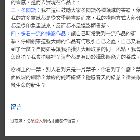
的靈感，進而去實現在作品上。
三、多閱讀：
我在這邊鼓勵大家多閱讀各種領域的書籍，
我的許多靈感都是從文學類書籍而來，我的構圖方式大部
都是從印象畫派來，反而都不是攝影類書籍。
四、多看一流的攝影作品：
讓自己時常受到一流作品的衝
擊，仔細觀察這些大師的作品有何吸引自己之處，自己又
到了什麼？自問如果讓我拍攝與大師取景的同一地點，我
怎麼拍？我會拍哪裡？這些都是有助於攝影眼能力的養成
樹梢上的一葉，別人看到只是一片葉子，你看到了什麼？
面紋理的細節？葉緣的純粹線條？隱喻春天的綠意？還是
徵生命的新生？
留言
很抱歉，必須
登入
網站才能發佈留言。