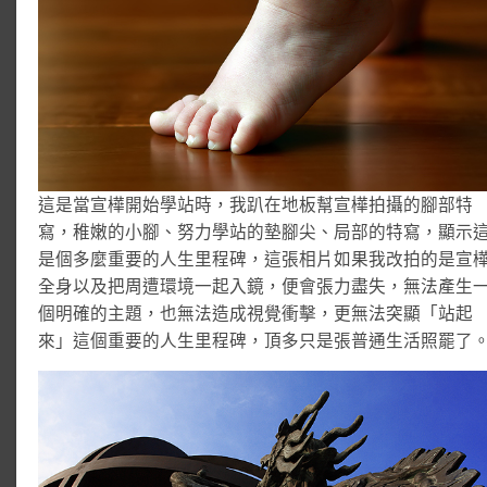
這是當宣樺開始學站時，我趴在地板幫宣樺拍攝的腳部特
寫，稚嫩的小腳、努力學站的墊腳尖、局部的特寫，顯示
是個多麼重要的人生里程碑，這張相片如果我改拍的是宣
全身以及把周遭環境一起入鏡，便會張力盡失，無法產生
個明確的主題，也無法造成視覺衝擊，更無法突顯「站起
來」這個重要的人生里程碑，頂多只是張普通生活照罷了