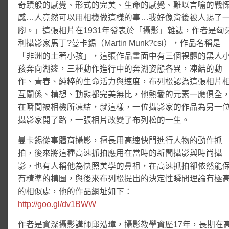
奇蹟般的感覺、形式的完美、生命的感覺、難以言喻的戰
感…人竟然可以用相機做這樣的事…我好像背後被人踢了
腳。」這張相片在1931年發表於「攝影」雜誌，作者是匈
利攝影家馬丁?曼卡錫（Martin Munk?csi），作品名稱是
「非洲的土著小孩」，這張作品畫面中有三個裸體的黑人
孩奔向湖邊，三種動作進行中的奔湖姿態各異，凍結的動
作、青春、純粹的生命活力與速度，布列松認為這張相片
互關係、構想、動態都完美無比，他熱愛的元素一應俱全
在瞬間被相機所凍結，就這樣，一位攝影家的作品為另一
攝影家開了路，一張相片改變了布列松的一生。
曼卡錫從事體育攝影，擅長用高速快門進行人物的動作抓
拍，後來將這種高速抓拍應用在當時的新聞攝影與時尚攝
影，也有人稱他為快照美學的鼻祖，在高速抓拍卻依然能
有精準的構圖，與後來布列松提出的決定性瞬間理論有極
的相似處，他的作品網址如下：
http://goo.gl/dv1BWW
作者是資深攝影講師邱泓璋，攝影教學資歷17年，長期在