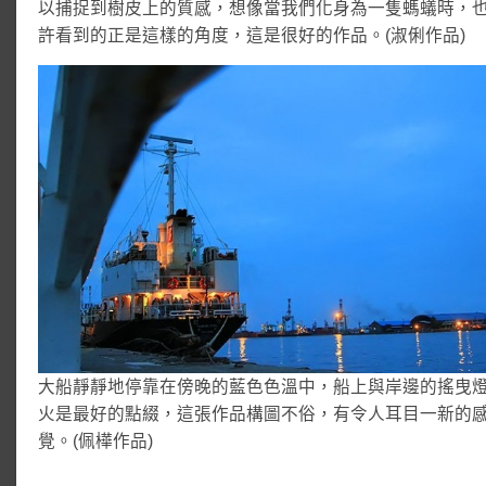
以捕捉到樹皮上的質感，想像當我們化身為一隻螞蟻時，
許看到的正是這樣的角度，這是很好的作品。(淑俐作品)
大船靜靜地停靠在傍晚的藍色色溫中，船上與岸邊的搖曳
火是最好的點綴，這張作品構圖不俗，有令人耳目一新的
覺。(佩樺作品)