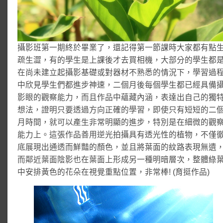
攝影班第一期終於畢業了，還記得第一節課時大家都有點
疏生澀，有的學生是上課後才去買相機，大部分的學生都
在尚未建立起攝影基礎或對器材不熟悉的情況下，學習過
中欣見學生們都進步神速，二個月後每個學生都已經具備
影眼的觀察能力，而且作品中蘊藏內涵，表達出自己的獨
想法，證明只要透過方向正確的學習，即使只有短短的二
月時間，就可以產生非常明顯的進步，特別是在細微的觀
能力上。這張作品善用逆光拍攝具有透光性的植物，不僅
底展現出通透而鮮豔的顏色，並且將葉面的紋路表現無遺
而鄰近葉面陰影也在葉面上形成另一種明暗層次，整體綠
中安排黃色的花朵在視覺重點位置，非常棒! (育挺作品)