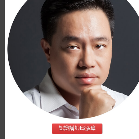
認識講師邱泓璋