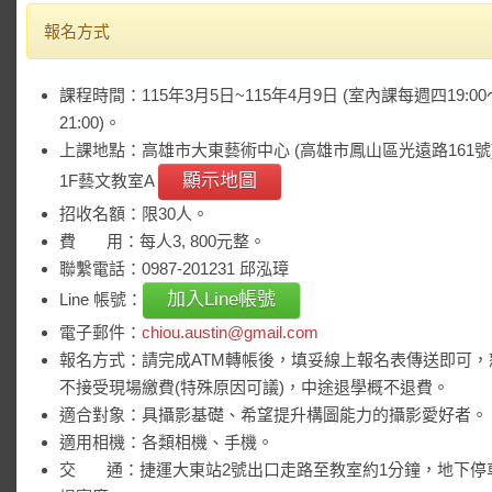
報名方式
課程時間：115年3月5日~115年4月9日 (室內課每週四19:00
21:00)。
上課地點：高雄市大東藝術中心 (高雄市鳳山區光遠路161號
顯示地圖
1F藝文教室A
招收名額：限30人。
費 用：每人3, 800元整。
聯繫電話：0987-201231 邱泓璋
加入Line帳號
Line 帳號：
電子郵件：
chiou.austin@gmail.com
報名方式：請完成ATM轉帳後，填妥線上報名表傳送即可，
不接受現場繳費(特殊原因可議)，中途退學概不退費。
適合對象：具攝影基礎、希望提升構圖能力的攝影愛好者。
適用相機：各類相機、手機。
交 通：捷運大東站2號出口走路至教室約1分鐘，地下停