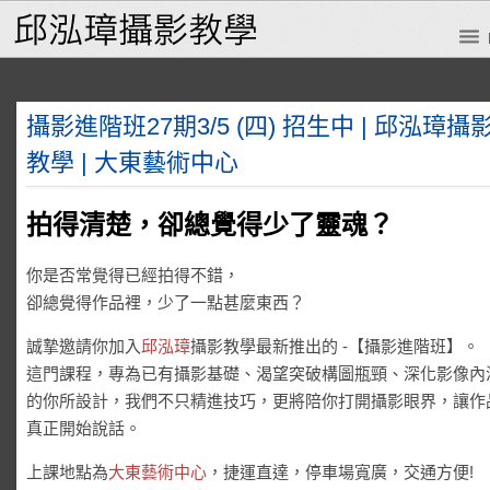
攝影進階班27期3/5 (四) 招生中 | 邱泓璋攝
教學 | 大東藝術中心
拍得清楚，卻總覺得少了靈魂？
你是否常覺得已經拍得不錯，
卻總覺得作品裡，少了一點甚麼東西？
誠摯邀請你加入
邱泓璋
攝影教學最新推出的 -【攝影進階班】。
這門課程，專為已有攝影基礎、渴望突破構圖瓶頸、深化影像內
的你所設計，我們不只精進技巧，更將陪你打開攝影眼界，讓作
真正開始說話。
上課地點為
大東藝術中心
，捷運直達，停車場寬廣，交通方便!