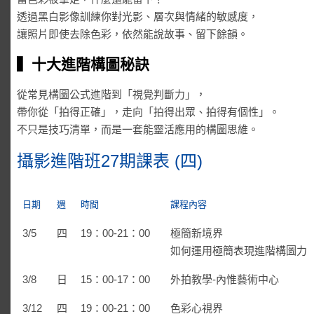
透過黑白影像訓練你對光影、層次與情緒的敏感度，
讓照片即使去除色彩，依然能說故事、留下餘韻。
▍十大進階構圖秘訣
從常見構圖公式進階到「視覺判斷力」，
帶你從「拍得正確」，走向「拍得出眾、拍得有個性」。
不只是技巧清單，而是一套能靈活應用的構圖思維。
攝影進階班27期課表 (四)
日期
週
時間
課程內容
3/5
四
19：00-21：00
極簡新境界
如何運用極簡表現進階構圖力
3/8
日
15：00-17：00
外拍教學-內惟藝術中心
3/12
四
19：00-21：00
色彩心視界