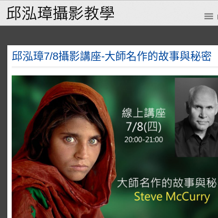
邱泓璋7/8攝影講座-大師名作的故事與秘密