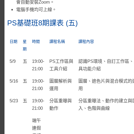
會自動安裝Zoom。
電腦手機均可上線。
PS基礎班8期課表 (五)
日期
星
時間
課程名稱
課程內容
期
5/9
五
19:00-
PS工作區與
認識PS環境、自訂工作區
21:00
工具介紹
具功能介紹
5/16
五
19:00-
圖層解析與
圖層、遮色片與混合模式的
21:00
運用
用
5/23
五
19:00-
分區重曝與
分區重曝法、動作的建立與
21:00
動作
入、色階與曲線
端午
連假