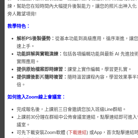
練，幫助您在短時間內大幅提升後製能力，讓您的照片出神入化
旁人難望項背!
教學特色：
解析PS後製優勢：
從基本功能到高級應用，循序漸進，讓
速上手。
功能詳解與實戰演練：
包括各項編輯功能與最新 AI 先進技
實際應用。
提供原始檔案即時練習：
課堂上實作編輯，學習更扎實。
提供課後影片隨時複習：
隨時溫習課程內容，學習效果事半
倍。
如何進入Zoom線上會議室：
完成報名後，上課前三日會邀請您加入班級Line群組。
上課前30分鐘在群組中公佈會議室連結，點擊連結即可進入
議室。
可先下載安裝Zoom軟體 (
下載連結
) 或App，首次點擊連結