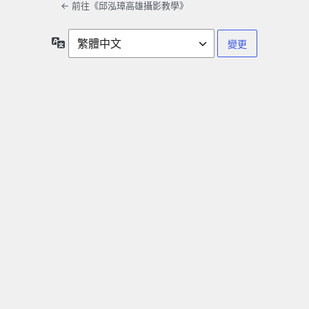
← 前往《邱泓璋高雄攝影教學》
語
言