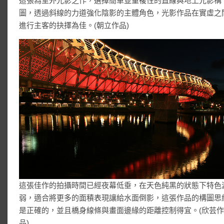
這張為室外光影之作，選擇簡單並重複性的直線與地上光影構
圖，透過斜線的力道強化陰影的主體角色，光影作品在實虛之
進行主客的抉擇為佳。(朝立作品)
這張佳作的拍攝時間已經夜幕低垂，在天色純黑的狀態下特色
弱，適合將更多的面積表現讓給水面倒影，這張作品的構圖思
是正確的，並且橋身線條與畫面邊緣的距離控制得宜。(欣芸
品)