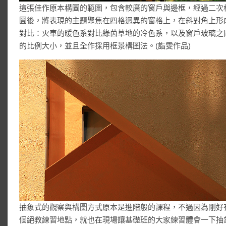
這張佳作原本構圖的範圍，包含較廣的窗戶與邊框，經過二次
圖後，將表現的主題聚焦在四格迥異的窗格上，在斜對角上形
對比：火車的暖色系對比綠茵草地的冷色系，以及窗戶玻璃之
的比例大小，並且全作採用框景構圖法。(詣雯作品)
抽象式的觀察與構圖方式原本是進階般的課程，不過因為剛好
個絕教練習地點，就也在現場讓基礎班的大家練習體會一下抽