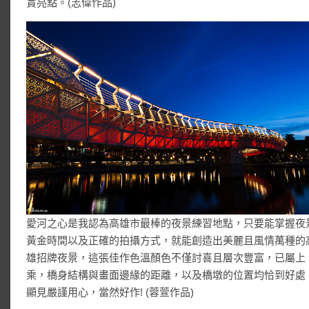
賞亮點。(志偉作品)
愛河之心是我認為高雄市最棒的夜景練習地點，只要能掌握夜
黃金時間以及正確的拍攝方式，就能創造出美麗且風情萬種的
雄招牌夜景，這張佳作色溫顏色不僅討喜且層次豐富，已屬上
乘，橋身結構與畫面邊緣的距離，以及橋墩的位置均恰到好處
顯見嚴謹用心，當然好作! (蓉萱作品)