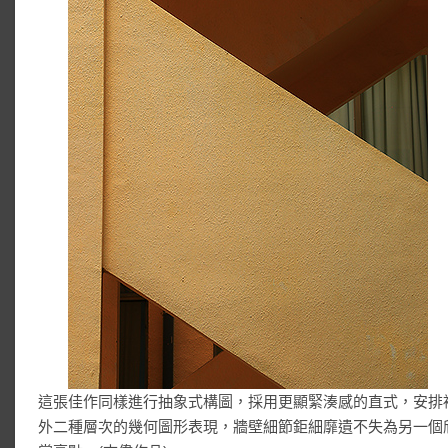
這張佳作同樣進行抽象式構圖，採用更顯緊湊感的直式，安排
外二種層次的幾何圖形表現，牆壁細節鉅細靡遺不失為另一個