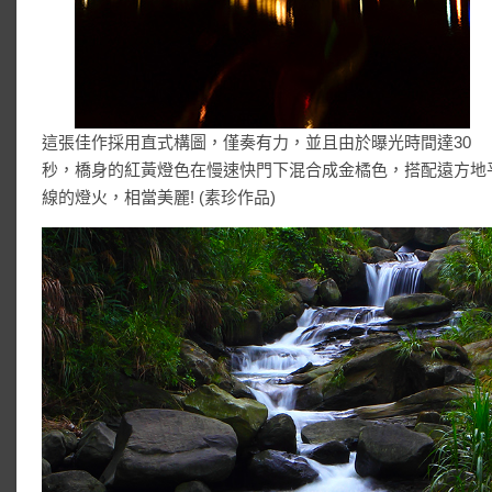
這張佳作採用直式構圖，僅奏有力，並且由於曝光時間達30
秒，橋身的紅黃燈色在慢速快門下混合成金橘色，搭配遠方地
線的燈火，相當美麗! (素珍作品)