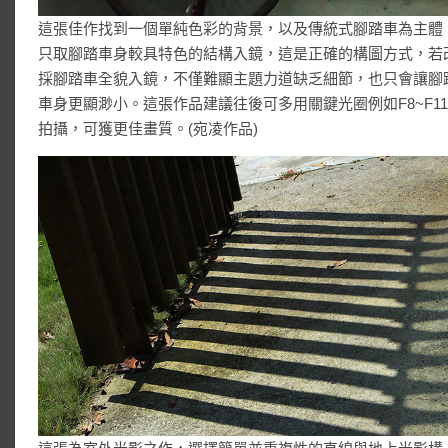
這張佳作找到一個單純色彩的背景，以及傳統式腳踏車為主體
只取腳踏車身較具特色的結構入鏡，這是正確的構圖方式，若
採腳踏車全貌入鏡，不僅難顯主題力道缺乏細節，也只會讓腳
車身更顯渺小。這張作品建議往後可多用關鍵光圈例如F8~F1
拍攝，可獲更佳畫質。(宛凌作品)