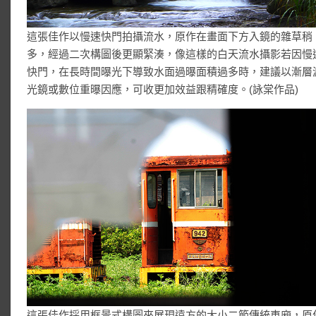
這張佳作以慢速快門拍攝流水，原作在畫面下方入鏡的雜草稍
多，經過二次構圖後更顯緊湊，像這樣的白天流水攝影若因慢
快門，在長時間曝光下導致水面過曝面積過多時，建議以漸層
光鏡或數位重曝因應，可收更加效益跟精確度。(詠棠作品)
這張佳作採用框景式構圖來展現遠方的大小二節傳統車廂，原